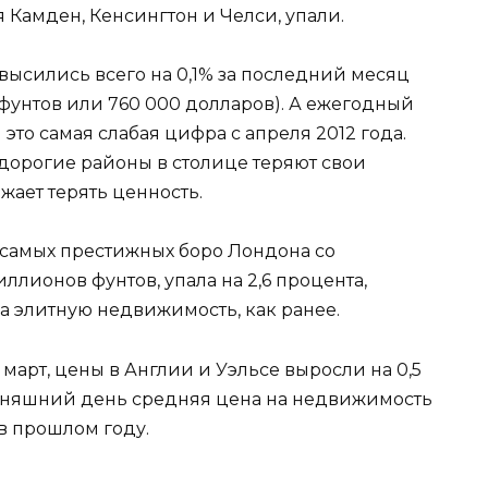
 Камден, Кенсингтон и Челси, упали.
ысились всего на 0,1% за последний месяц
фунтов или 760 000 долларов). А ежегодный
и это самая слабая цифра с апреля 2012 года.
 дорогие районы в столице теряют свои
ает терять ценность.
з самых престижных боро Лондона со
лионов фунтов, упала на 2,6 процента,
на элитную недвижимость, как ранее.
март, цены в Англии и Уэльсе выросли на 0,5
годняшний день средняя цена на недвижимость
в прошлом году.