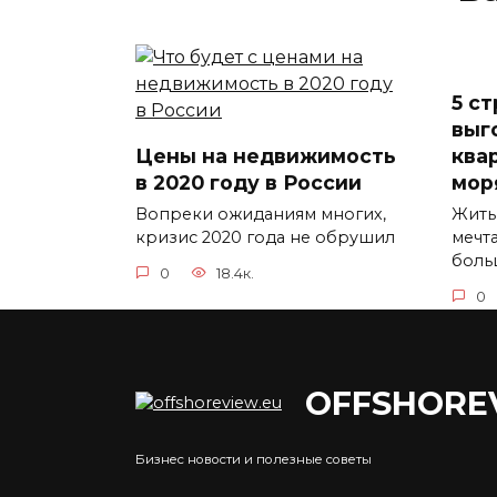
5 с
выг
Цены на недвижимость
ква
в 2020 году в России
мор
Вопреки ожиданиям многих,
Жить
кризис 2020 года не обрушил
мечт
боль
0
18.4к.
0
OFFSHORE
Бизнес новости и полезные советы
Аренда недвижимости в
Саудовской Аравии