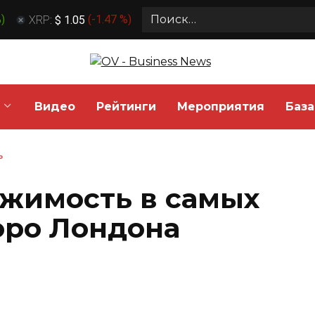
Search
%
)
XRP:
$ 1.05
(
-1.47 %
)
for:
Видео
Рейтинги
Мероприятия
База
Ь
жимость в самых
оро Лондона