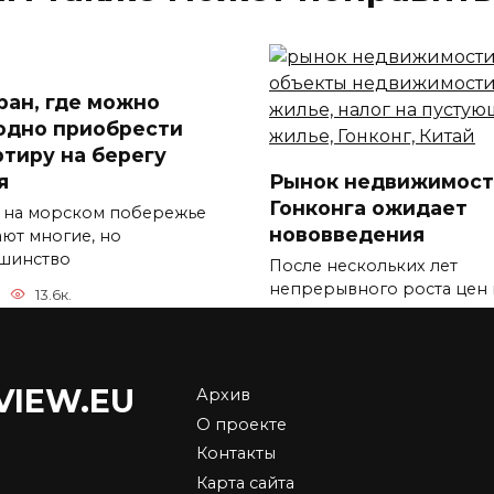
тран, где можно
одно приобрести
ртиру на берегу
я
Рынок недвижимост
Гонконга ожидает
 на морском побережье
нововведения
ают многие, но
шинство
После нескольких лет
непрерывного роста цен 
13.6к.
рынке
0
11.3к.
VIEW.EU
Архив
О проекте
Контакты
Airbnb добавляет
Карта сайта
премиум-услуги к