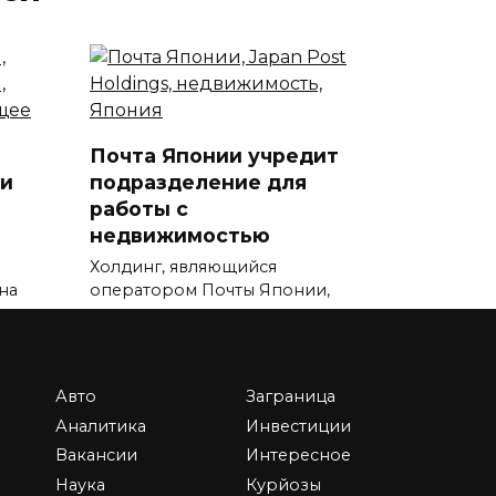
Почта Японии учредит
и
подразделение для
работы с
недвижимостью
Холдинг, являющийся
на
оператором Почты Японии,
намерен
0
13.3к.
Авто
Заграница
Аналитика
Инвестиции
Вакансии
Интересное
Наука
Курйозы
Сингапур стал одним из