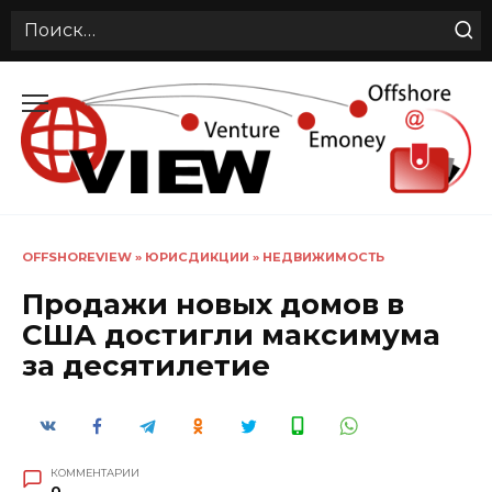
Search
for:
Перейти
к
содержанию
OFFSHOREVIEW
»
ЮРИСДИКЦИИ
»
НЕДВИЖИМОСТЬ
Продажи новых домов в
США достигли максимума
за десятилетие
КОММЕНТАРИИ
0