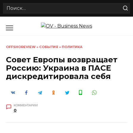
Search
for:
Перейти
к
содержанию
OFFSHOREVIEW
»
СОБЫТИЯ
»
ПОЛИТИКА
Совет Европы возвращает
Россию: Украина в ПАСЕ
дискредитировала себя
КОММЕНТАРИИ
0