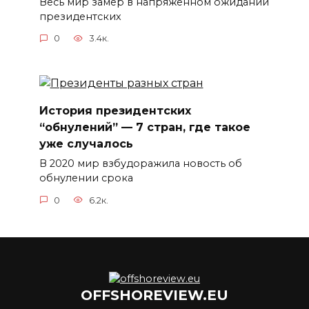
Весь мир замер в напряженном ожидании
президентских
0
3.4к.
История президентских
“обнулений” — 7 стран, где такое
уже случалось
В 2020 мир взбудоражила новость об
обнулении срока
0
6.2к.
OFFSHOREVIEW.EU