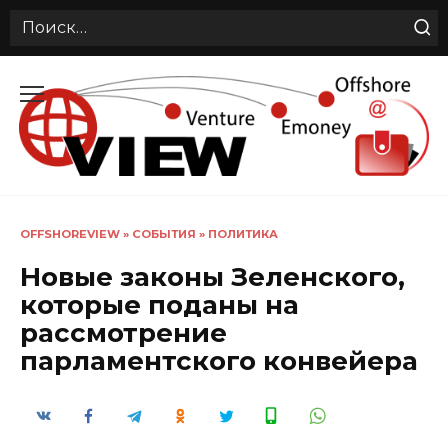
Search
for:
Перейти
к
содержанию
OFFSHOREVIEW
»
СОБЫТИЯ
»
ПОЛИТИКА
Новые законы Зеленского,
которые поданы на
рассмотрение
парламентского конвейера