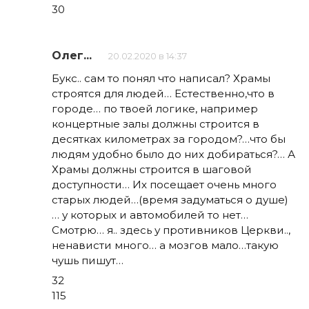
30
Олег...
20.02.2020 в 14:37
Букс.. сам то понял что написал? Храмы
строятся для людей… Естественно,что в
городе… по твоей логике, например
концертные залы должны строится в
десятках километрах за городом?…что бы
людям удобно было до них добираться?… А
Храмы должны строится в шаговой
доступности… Их посещает очень много
старых людей…(время задуматься о душе)
… у которых и автомобилей то нет…
Смотрю… я.. здесь у противников Церкви..,
ненависти много… а мозгов мало…такую
чушь пишут…
32
115