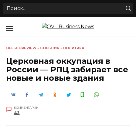
Search
for:
Перейти
к
содержанию
OFFSHOREVIEW
»
СОБЫТИЯ
»
ПОЛИТИКА
Церковная оккупация в
России — РПЦ забирает все
новые и новые здания
КОММЕНТАРИИ
42