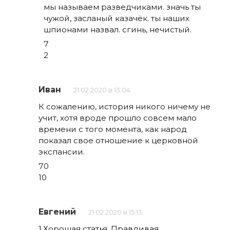
мы называем разведчиками. значь ты
чужой, засланый казачёк. ты наших
шпионами назвал. сгинь, нечистый.
7
2
Иван
21.02.2020 в 13:04
К сожалению, история никого ничему не
учит, хотя вроде прошло совсем мало
времени с того момента, как народ
показал свое отношение к церковной
экспансии.
70
10
Евгений
21.02.2020 в 15:13
1.Хорошая статья. Правдивая.