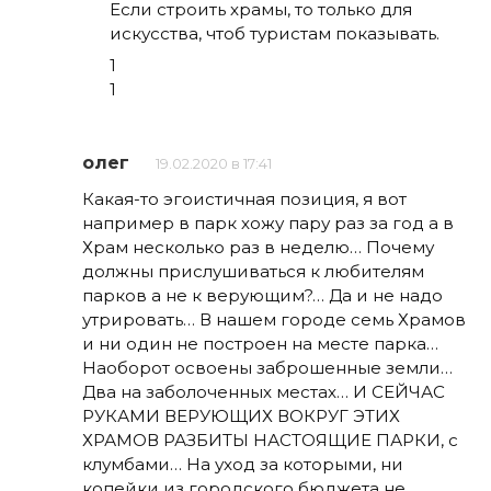
Если строить храмы, то только для
искусства, чтоб туристам показывать.
1
1
олег
19.02.2020 в 17:41
Какая-то эгоистичная позиция, я вот
например в парк хожу пару раз за год а в
Храм несколько раз в неделю… Почему
должны прислушиваться к любителям
парков а не к верующим?… Да и не надо
утрировать… В нашем городе семь Храмов
и ни один не построен на месте парка…
Наоборот освоены заброшенные земли…
Два на заболоченных местах… И СЕЙЧАС
РУКАМИ ВЕРУЮЩИХ ВОКРУГ ЭТИХ
ХРАМОВ РАЗБИТЫ НАСТОЯЩИЕ ПАРКИ, с
клумбами… На уход за которыми, ни
копейки из городского бюджета не