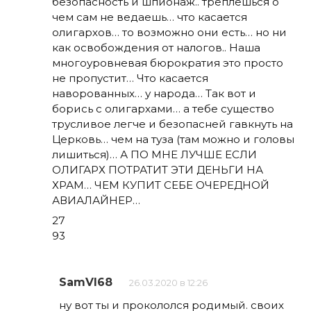
безопасность и шпионаж.. треплешься о
чем сам не ведаешь… что касается
олигархов… то возможно они есть… но ни
как освобождения от налогов.. Наша
многоуровневая бюрократия это просто
не пропустит… Что касается
наворованных… у народа… Так вот и
борись с олигархами… а тебе существо
трусливое легче и безопасней гавкнуть на
Церковь… чем на туза (там можно и головы
лишиться)… А ПО МНЕ ЛУЧШЕ ЕСЛИ
ОЛИГАРХ ПОТРАТИТ ЭТИ ДЕНЬГИ НА
ХРАМ… ЧЕМ КУПИТ СЕБЕ ОЧЕРЕДНОЙ
АВИАЛАЙНЕР…
27
93
SamVI68
26.03.2020 в 12:26
ну вот ты и прокололся родимый. своих