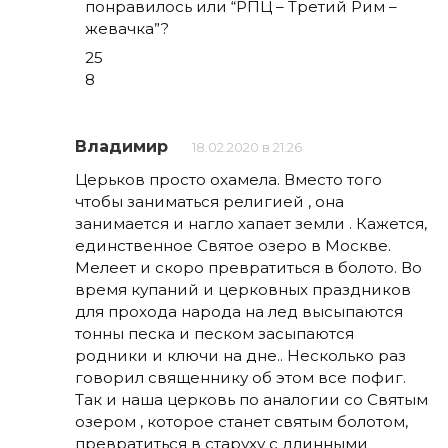
понравилось или “РПЦ – Третий Рим –
жевачка”?
25
8
Владимир
18.02.2020 в 21:26
Церьков просто охамела. Вместо того
чтобы заниматься религией , она
занимается и нагло хапает земли . Кажется,
единственное Святое озеро в Москве.
Мелеет и скоро превратиться в болото. Во
время купаний и церковных праздников
для прохода народа на лед высыпаются
тонны песка и песком засыпаются
родники и ключи на дне.. Несколько раз
говорил священнику об этом все пофиг.
Так и наша церковь по аналогии со Святым
озером , которое станет святым болотом,
превратиться в старуху с длинными