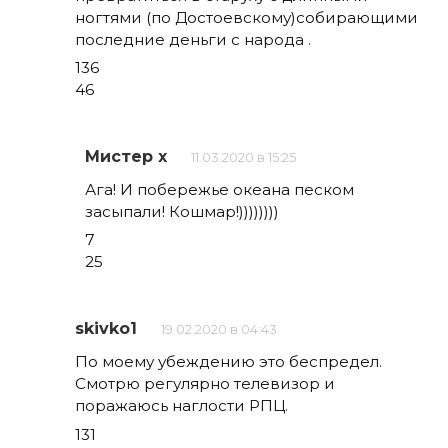
ногтями (по Достоевскому)собирающими
последние деньги с народа .
136
46
Мистер х
11.03.2020 в 15:25
Ага! И побережье океана песком
засыпали! Кошмар!))))))))
7
25
skivko1
19.02.2020 в 04:43
По моему убеждению это беспредел.
Смотрю регулярно телевизор и
поражаюсь наглости РПЦ.
131