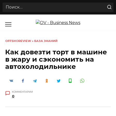
Search
for:
Перейти
к
содержанию
OFFSHOREVIEW
»
БАЗА ЗНАНИЙ
Как довезти торт в машине
в жару и сэкономить на
автохолодильнике
КОММЕНТАРИИ
0