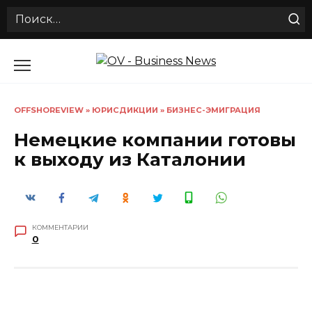
Search
for:
Перейти
к
содержанию
OFFSHOREVIEW
»
ЮРИСДИКЦИИ
»
БИЗНЕС-ЭМИГРАЦИЯ
Немецкие компании готовы
к выходу из Каталонии
КОММЕНТАРИИ
0