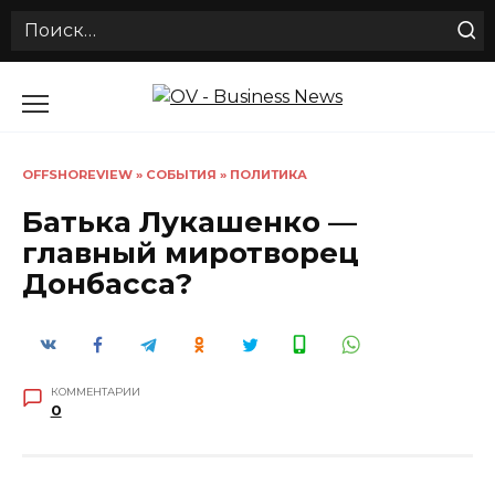
Search
for:
Перейти
к
содержанию
OFFSHOREVIEW
»
СОБЫТИЯ
»
ПОЛИТИКА
Батька Лукашенко —
главный миротворец
Донбасса?
КОММЕНТАРИИ
0