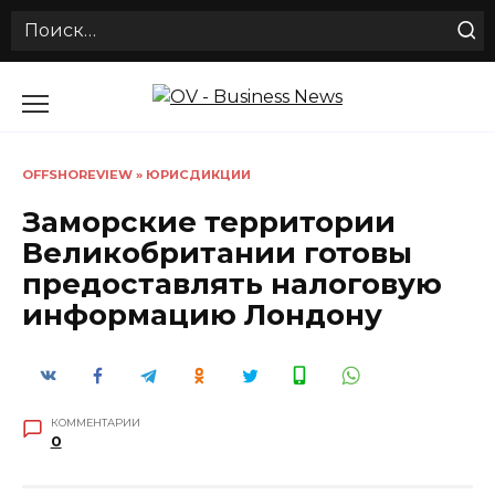
Search
for:
Перейти
к
содержанию
OFFSHOREVIEW
»
ЮРИСДИКЦИИ
Заморские территории
Великобритании готовы
предоставлять налоговую
информацию Лондону
КОММЕНТАРИИ
0