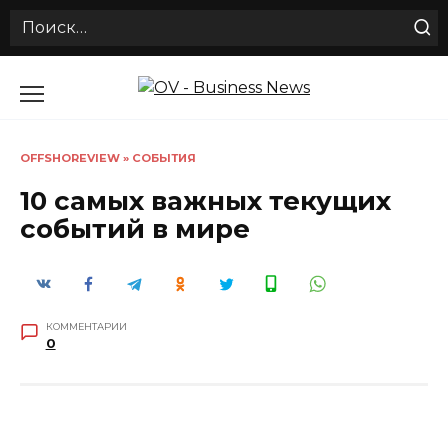
Search
for:
Перейти
к
содержанию
OFFSHOREVIEW
»
СОБЫТИЯ
10 самых важных текущих
событий в мире
КОММЕНТАРИИ
0