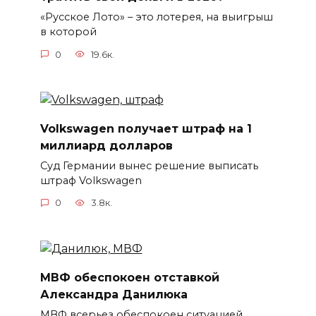
«Русское Лото» – это лотерея, на выигрыш
в которой
0
19.6к.
Volkswagen получает штраф на 1
миллиард долларов
Суд Германии вынес решение выписать
штраф Volkswagen
0
3.8к.
МВФ обеспокоен отставкой
Александра Данилюка
МВФ всерьез обеспокоен ситуацией,