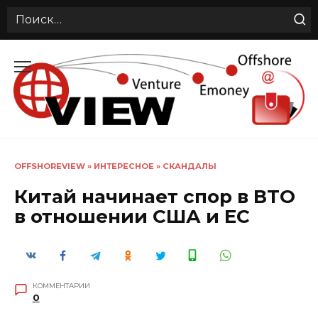
Search
for:
Перейти
к
содержанию
OFFSHOREVIEW
»
ИНТЕРЕСНОЕ
»
СКАНДАЛЫ
Китай начинает спор в ВТО
в отношении США и ЕС
КОММЕНТАРИИ
0