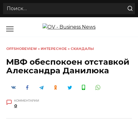
Search
for:
Перейти
к
содержанию
OFFSHOREVIEW
»
ИНТЕРЕСНОЕ
»
СКАНДАЛЫ
МВФ обеспокоен отставкой
Александра Данилюка
КОММЕНТАРИИ
0