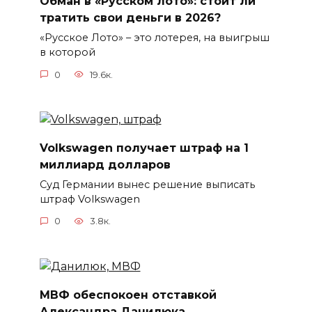
Обман в «Русском лото»: стоит ли
тратить свои деньги в 2026?
«Русское Лото» – это лотерея, на выигрыш
в которой
0
19.6к.
Volkswagen получает штраф на 1
миллиард долларов
Суд Германии вынес решение выписать
штраф Volkswagen
0
3.8к.
МВФ обеспокоен отставкой
Александра Данилюка