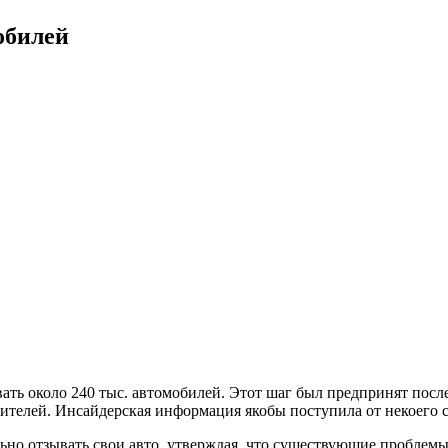
обилей
ть около 240 тыс. автомобилей. Этот шаг был предпринят после
телей. Инсайдерская информация якобы поступила от некоего со
льно отзывать свои авто, утверждая, что существующие проблемы