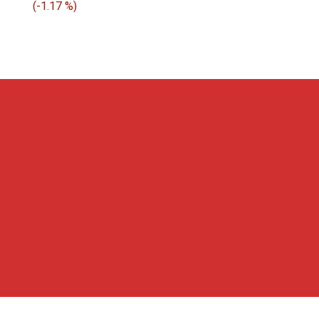
$ 1.03
(
-1.17 %
)