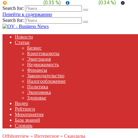
BTC:
$ 64,940.7
(
0.35 %
)
LTC:
$ 45.67
(
0.34 %
)
XRP:
Search for:
Перейти к содержанию
Search for:
Новости
Статьи
Бизнес
Криптовалюты
Эмиграция
Недвижимость
Финансы
Законодательство
Налогообложение
Политика
Экономика
Здоровье
Видео
Рейтинги
Мероприятия
База знаний
Словарь
Offshoreview
»
Интересное
»
Скандалы