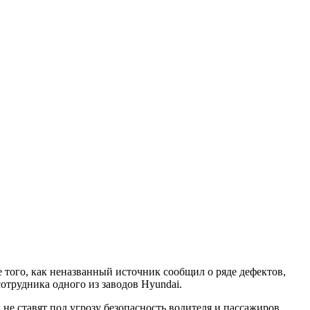
 того, как неназванный источник сообщил о ряде дефектов,
трудника одного из заводов Hyundai.
 не ставят под угрозу безопасность водителя и пассажиров