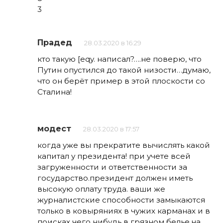
3
Прадед
28.03.2020 в 16:29
кто такую [eqy. написал?….не поверю, что
Путин опустился до такой низости…думаю,
что он берёт пример в этой плоскости со
Сталина!
модест
28.03.2020 в 17:57
когда уже вы прекратите вычислять какой
капитал у президента! при учете всей
загруженности и ответственности за
государство.президент должен иметь
высокую оплату труда. ваши же
журналистские способности замыкаются
только в ковыряниях в чужих карманах и в
поисках чего нибудь в грязном белье.на