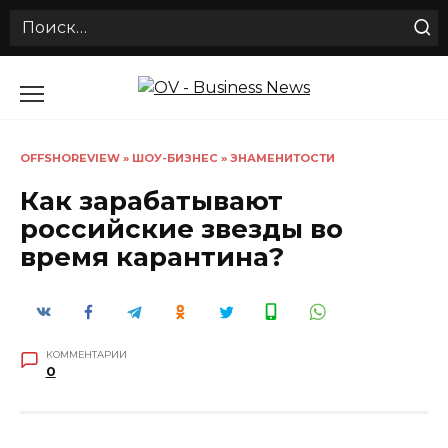
Search
for:
Перейти
к
содержанию
OFFSHOREVIEW
»
ШОУ-БИЗНЕС
»
ЗНАМЕНИТОСТИ
Как зарабатывают
российские звезды во
время карантина?
КОММЕНТАРИИ
0