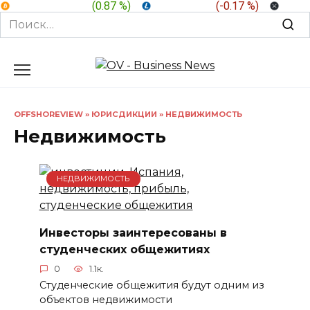
BTC:
$ 64,954.9
(
0.87 %
)
LTC:
$ 45.41
(
-0.17 %
)
XRP:
Search
for:
Перейти
к
содержанию
OFFSHOREVIEW
»
ЮРИСДИКЦИИ
»
НЕДВИЖИМОСТЬ
Недвижимость
НЕДВИЖИМОСТЬ
Инвесторы заинтересованы в
студенческих общежитиях
0
1.1к.
Студенческие общежития будут одним из
объектов недвижимости