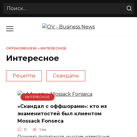
Search
for:
Перейти
к
содержанию
OFFSHOREVIEW
»
ИНТЕРЕСНОЕ
Интересное
Рецепты
Скандалы
ИНТЕРЕСНОЕ
«Скандал с оффшорами»: кто из
знаменитостей был клиентом
Mossack Fonseca
0
1.4к.
Помимо политиков, многие известные