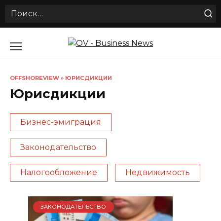
Search
for:
Перейти
к
содержанию
OFFSHOREVIEW
»
ЮРИСДИКЦИИ
Юрисдикции
Бизнес-эмиграция
Законодательство
Налогообложение
Недвижимость
ЗАКОНОДАТЕЛЬСТВО