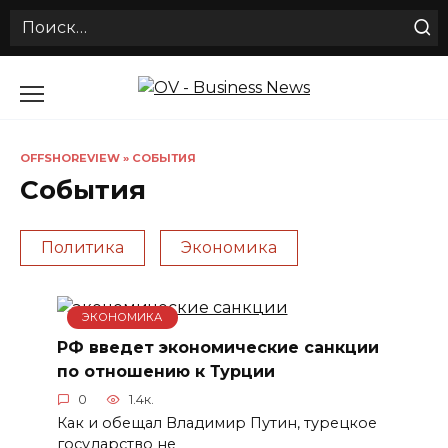
Search
for:
Перейти
к
содержанию
OFFSHOREVIEW
»
СОБЫТИЯ
События
Политика
Экономика
ЭКОНОМИКА
РФ введет экономические санкции
по отношению к Турции
0
1.4к.
Как и обещал Владимир Путин, турецкое
государство не