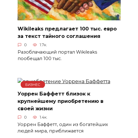
Wikileaks предлагает 100 тыс. евро
за текст тайного соглашения
0
1.7к.
Разоблачающий портал Wikileaks
пообещал 100 тыс.
БИЗНЕС
Уоррен Баффетт близок к
крупнейшему приобретению в
своей жизни
0
1.4к.
Уоррен Баффетт, один из богатейших
людей мира, приближается