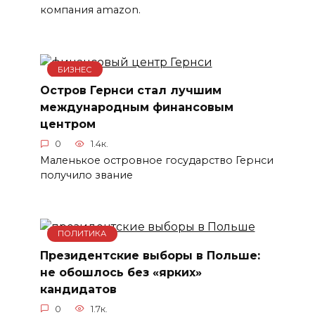
компания amazon.
БИЗНЕС
Остров Гернси стал лучшим
международным финансовым
центром
0
1.4к.
Маленькое островное государство Гернси
получило звание
ПОЛИТИКА
Президентские выборы в Польше:
не обошлось без «ярких»
кандидатов
0
1.7к.